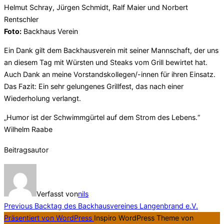
Helmut Schray, Jürgen Schmidt, Ralf Maier und Norbert
Rentschler
Foto:
Backhaus Verein
Ein Dank gilt dem Backhausverein mit seiner Mannschaft, der uns
an diesem Tag mit Würsten und Steaks vom Grill bewirtet hat.
Auch Dank an meine Vorstandskollegen/-innen für ihren Einsatz.
Das Fazit: Ein sehr gelungenes Grillfest, das nach einer
Wiederholung verlangt.
„Humor ist der Schwimmgürtel auf dem Strom des Lebens.“
Wilhelm Raabe
Beitragsautor
Verfasst von
nils
Beitragsnavigation
Previous
Previous
Backtag des Backhausvereines Langenbrand e.V.
Präsentiert von WordPress
Inspiro WordPress Theme von