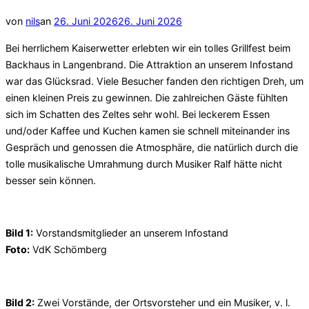
Veröffentlicht
von
nils
an
26. Juni 2026
26. Juni 2026
am
Bei herrlichem Kaiserwetter erlebten wir ein tolles Grillfest beim
Backhaus in Langenbrand. Die Attraktion an unserem Infostand
war das Glücksrad. Viele Besucher fanden den richtigen Dreh, um
einen kleinen Preis zu gewinnen. Die zahlreichen Gäste fühlten
sich im Schatten des Zeltes sehr wohl. Bei leckerem Essen
und/oder Kaffee und Kuchen kamen sie schnell miteinander ins
Gespräch und genossen die Atmosphäre, die natürlich durch die
tolle musikalische Umrahmung durch Musiker Ralf hätte nicht
besser sein können.
Bild 1:
Vorstandsmitglieder an unserem Infostand
Foto:
VdK Schömberg
Bild 2:
Zwei Vorstände, der Ortsvorsteher und ein Musiker, v. l.