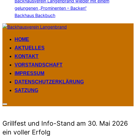
Backhausverein Langenbrand wieder mit einem
gelungenen „Prominenten – Backen“
Backhaus Backbuch
Zum
Inhalt
HOME
springen
AKTUELLES
KONTAKT
VORSTANDSCHAFT
IMPRESSUM
DATENSCHUTZERKLÄRUNG
SATZUNG
Seitenleiste
&
Navigation
umschalten
Grillfest und Info-Stand am 30. Mai 2026
ein voller Erfolg