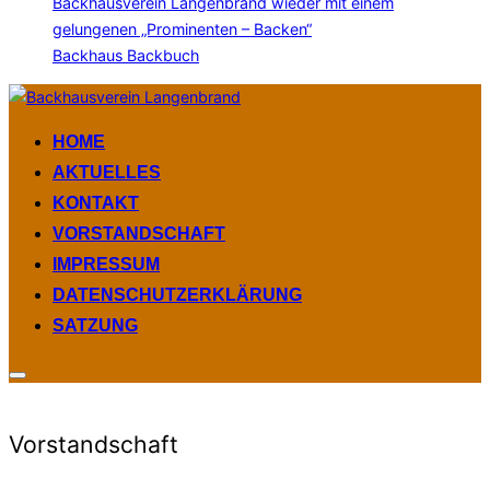
Backhausverein Langenbrand wieder mit einem
gelungenen „Prominenten – Backen“
Backhaus Backbuch
Zum
Inhalt
HOME
springen
AKTUELLES
KONTAKT
VORSTANDSCHAFT
IMPRESSUM
DATENSCHUTZERKLÄRUNG
SATZUNG
Seitenleiste
&
Navigation
umschalten
Vorstandschaft