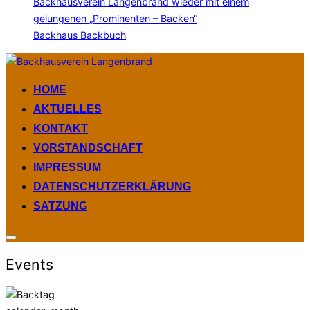
Backhausverein Langenbrand wieder mit einem
gelungenen „Prominenten – Backen“
Backhaus Backbuch
Zum
Inhalt
HOME
springen
AKTUELLES
KONTAKT
VORSTANDSCHAFT
IMPRESSUM
DATENSCHUTZERKLÄRUNG
SATZUNG
Seitenleiste
&
Events
Navigation
umschalten